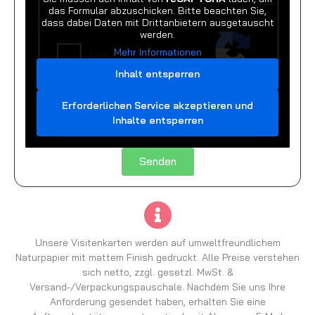
das Formular abzuschicken. Bitte beachten Sie,
dass dabei Daten mit Drittanbietern ausgetauscht
werden.
Mehr Informationen
Inhalt entsperren
Erforderlichen Service akzeptieren und
Inhalte entsperren
Senden
Unsere Visitenkarten werden auf umweltfreundlichem
Naturpapier mit mattem Finish gedruckt. Alle Preise verstehen
sich netto, zzgl. gesetzl. MwSt. &
Versand-/Verpackungspauschale. Nachdem Sie uns Ihre
Anforderung gesendet haben, erhalten Sie eine