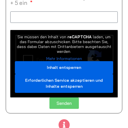
+ 5 ein
Sie müssen den Inhalt von
reCAPTCHA
laden, um
das Formular abzuschicken. Bitte beachten Sie,
dass dabei Daten mit Drittanbietern ausgetauscht
werden.
Mehr Informationen
Inhalt entsperren
Erforderlichen Service akzeptieren und
Inhalte entsperren
Senden