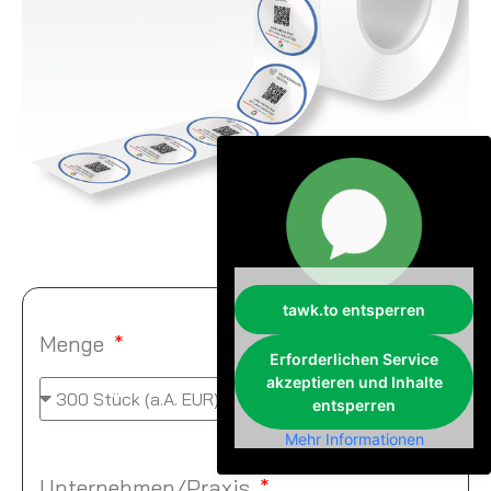
tawk.to entsperren
Menge
Erforderlichen Service
akzeptieren und Inhalte
entsperren
Mehr Informationen
Unternehmen/Praxis