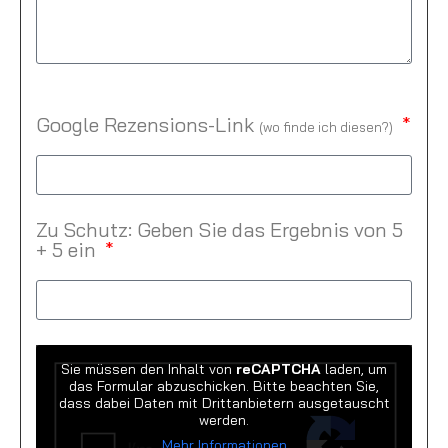
Google Rezensions-Link
(
wo finde ich diesen?
)
Zu Schutz: Geben Sie das Ergebnis von 5
+ 5 ein
Sie müssen den Inhalt von
reCAPTCHA
laden, um
das Formular abzuschicken. Bitte beachten Sie,
dass dabei Daten mit Drittanbietern ausgetauscht
werden.
Mehr Informationen